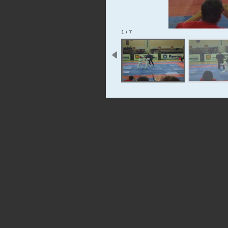
1 / 7
-->