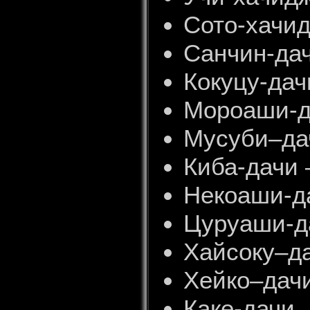
Сото-хачид
Санчин-дач
Кокуцу-дач
Мороаши-да
Мусуби–дач
Киба-дачи 
Некоаши-д
Цуруаши-д
Хайсоку–да
Хейко–дачи
Каке-дачи 