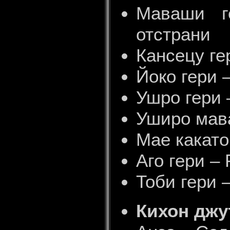
Маваши г
отстрани
Кансецу ге
Йоко гери 
Ушро гери 
Уширо мава
Мае какато
Аго гери –
Тоби гери 
Кихон джу