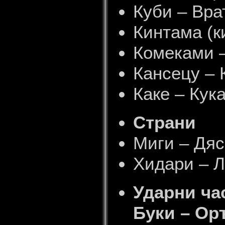
Куби – Вра
Кинтама (к
Комеками 
Кансецу – 
Каке – Кук
Страни
Миги – Дя
Хидари – 
Ударни ча
Буки – Ор