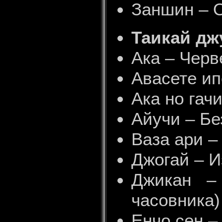
Заншин – 
Таикай дж
Ака – Черв
Авасете ип
Ака но гач
Айучи – Бе
Ваза ари –
Джогай – И
Джикан –
часовника)
Енчо сен –