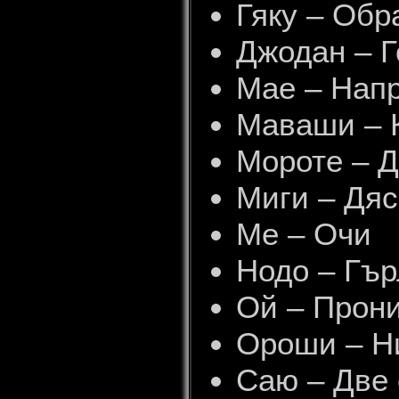
Гяку – Обр
Джодан – Г
Мае – Нап
Маваши – 
Мороте – 
Миги – Дя
Ме – Очи
Нодо – Гър
Ой – Прон
Ороши – Ни
Саю – Две 