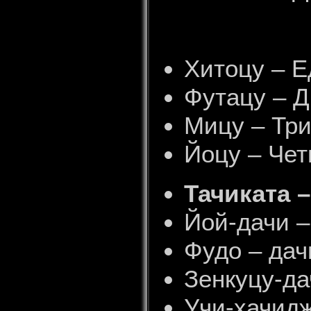
Хитоцу – Е
Футацу – 
Мицу – Тр
Йоцу – Че
Тачиката 
Йой-дачи –
Фудо – дач
Зенкуцу-да
Учи-хачидж