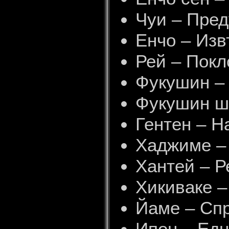
Чуи – Пре
Енчо – Из
Рей – Покл
Фукушин –
Фукушин ш
Гентен – Н
Хаджиме –
Хантей – 
Хикиваке –
Йаме – Сп
Ипон – Едн