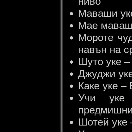
ниво
Маваши уке
Мае маваши
Мороте чуд
навън на с
Шуто уке –
Джуджи уке
Каке уке – 
Учи уке
предмишниц
Шотей уке 