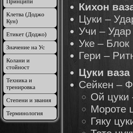
Принципи
Кихон ваза
Клетва (Доджо
Цуки – Уда
Кун)
Учи – Удар
Етикет (Доджо)
Уке – Блок
Значение на Ус
Гери – Рит
Колани и
стойност
Цуки ваза 
Техника и
Сейкен – 
тренировка
Ой цуки
Степени и звания
Мороте ц
Терминология
Гяку цук