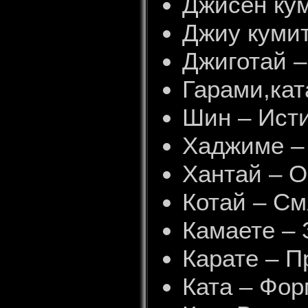
Джисен кум
Джиу кумит
Джиготай –
Гарами,кат
Шин – Исти
Хаджиме –
Хантай – 
Котай – С
Камаете – 
Карате – П
Ката – Фо