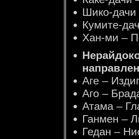
Шико-дачи
Кумите-дач
Хан-ми – П
Нерайдок
направле
Аге – Изди
Аго – Брад
Атама – Гл
Ганмен – 
Гедан – Ни