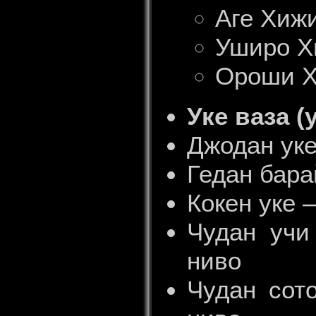
Аге Хижи
Уширо Хи
Ороши Хи
Уке ваза (
Джодан уке
Гедан бара
Кокен уке –
Чудан учи
ниво
Чудан сот