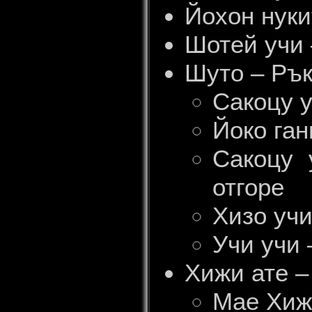
Йохон нуки
Шотей учи 
Шуто – Ръ
Сакоцу у
Йоко ган
Сакоцу 
отгоре
Хизо учи
Учи учи 
Хижи ате –
Мае Хижи