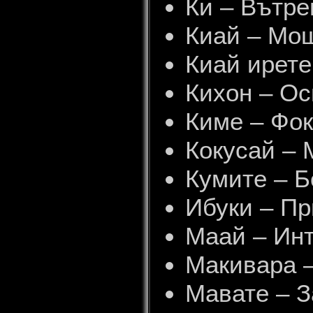
Ки – Вътре
Киай – Мощ
Киай ирете
Кихон – Ос
Киме – Фок
Кокусай –
Кумите – Б
Ибуки – Пр
Маай – Инт
Макивара –
Мавате – 