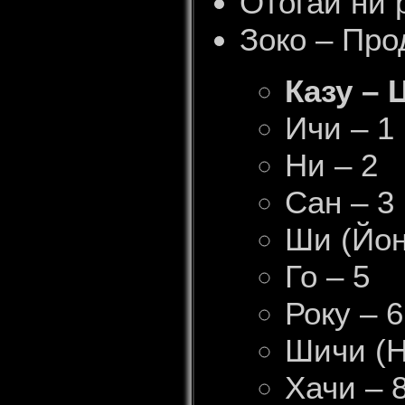
Отогай ни 
Зоко – Про
Казу –
Ичи – 1
Ни – 2
Сан – 3
Ши (Йон
Го – 5
Року – 6
Шичи (Н
Хачи – 