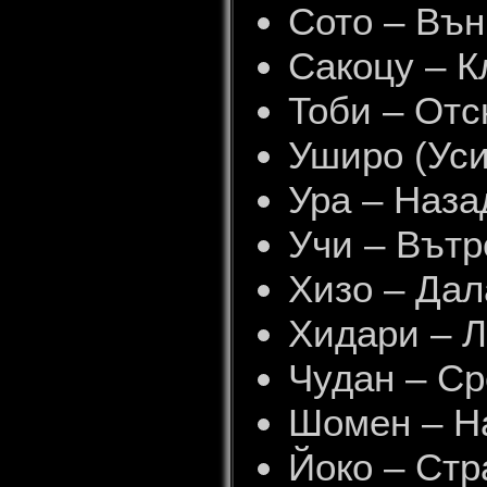
Сото – Вън
Сакоцу – 
Тоби – Отс
Уширо (Уси
Ура – Наза
Учи – Вътр
Хизо – Дал
Хидари – Л
Чудан – Ср
Шомен – Н
Йоко – Стр