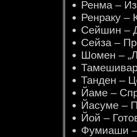
Ренма – Из
Ренраку –
Сейшин – 
Сейза – П
Шомен – „Л
Тамешивар
Танден – Ц
Йаме – Сп
Йасуме – П
Йой – Гото
Фумиаши – 