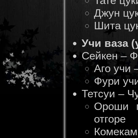
Тате цук
Джун цу
Шита цук
Учи ваза (
Сейкен – 
Аго учи 
Фури учи
Тетсуи – Ч
Ороши г
отгоре
Комекам