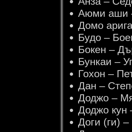
Анза – Сед
Аюми аши 
Домо арига
Будо – Бое
Бокен – Дъ
Бункаи – У
Гохон – Пе
Дан – Степ
Доджо – Мя
Доджо кун 
Доги (ги) 