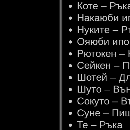
Коте – Ръка
Накаюби ип
Нуките – Р
Ояюби ипон
Рютокен – 
Сейкен – П
Шотей – Д
Шуто – Въ
Сокуто – В
Суне – Пи
Те – Ръка