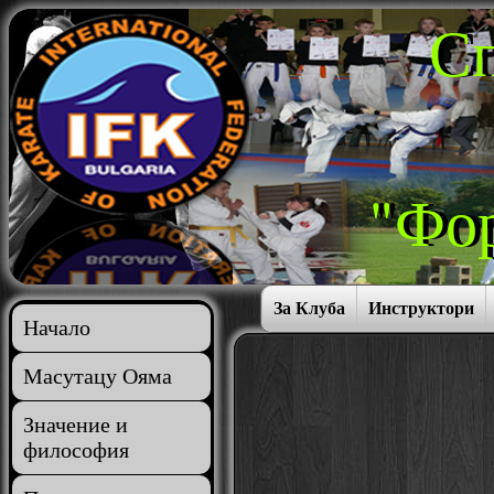
Сп
"Фор
За Клуба
Инструктори
Начало
Масутацу Ояма
Значение и
философия