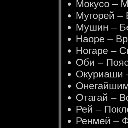
Мокусо – 
Мугорей – 
Мушин – Б
Наоре – В
Ногаре – С
Оби – Пояс
Окуриаши 
Онегайшима
Отагай – В
Рей – Покл
Ренмей – 