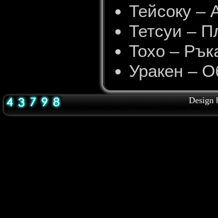
Тейсоку – 
Тетсуи – П
Тохо – Рък
Уракен – О
Design 