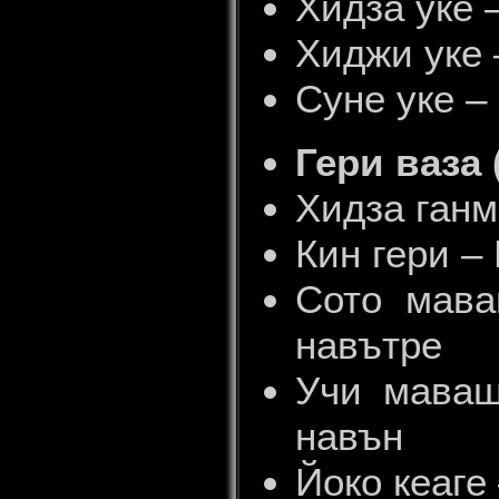
Хидза уке 
Хиджи уке 
Суне уке –
Гери ваза 
Хидза ганм
Кин гери –
Сото мава
навътре
Учи маваш
навън
Йоко кеаге