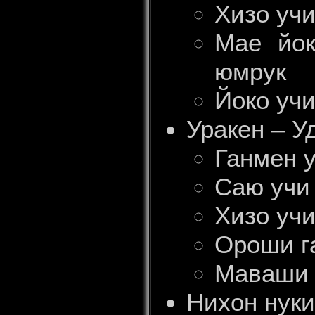
Хизо учи
Мае йок
юмрук
Йоко учи
Уракен – У
Ганмен у
Саю учи 
Хизо учи
Ороши га
Маваши 
Нихон нуки