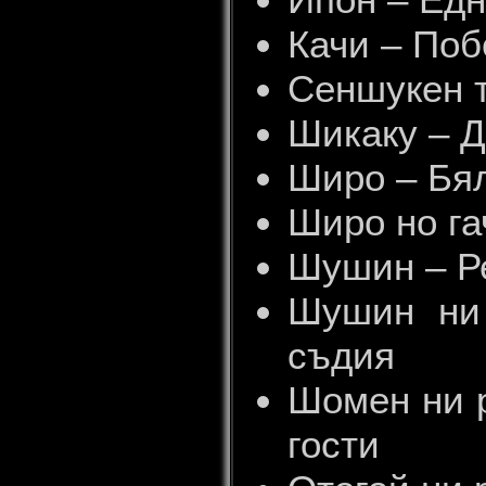
Качи – Поб
Сеншукен 
Шикаку – 
Широ – Бя
Широ но га
Шушин – Р
Шушин ни 
съдия
Шомен ни 
гости